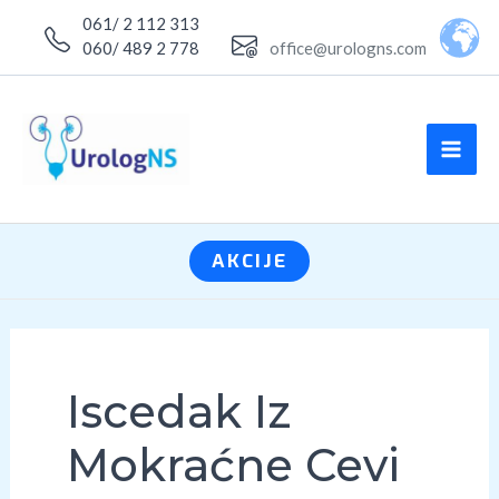
Skip
061/ 2 112 313
to
060/ 489 2 778
office@urologns.com
content
MA
ME
AKCIJE
Iscedak Iz
Mokraćne Cevi