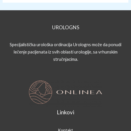
–
lečenje
bez
antibiotika
UROLOGNS
Specijalistička urološka ordinacija Urologns može da ponudi
lečenje pacijenata iz svih oblasti urologije, sa vrhunskim
stručnjacima.
Linkovi
Kontakt