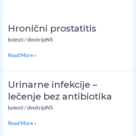
Hronični prostatitis
bolesti
/
dimitrijeNS
Hronični
Read More »
prostatitis
Urinarne infekcije –
lečenje bez antibiotika
bolesti
/
dimitrijeNS
Urinarne
Read More »
infekcije