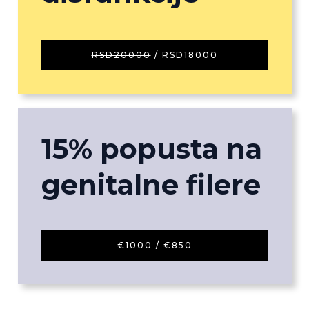
RSD20000
/ RSD18000
15% popusta na
genitalne filere
€1000
/
€
850